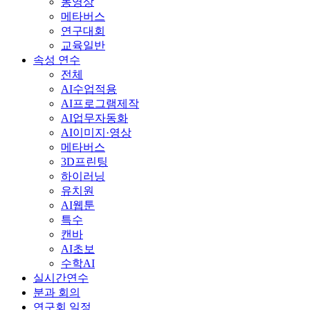
동영상
메타버스
연구대회
교육일반
속성 연수
전체
AI수업적용
AI프로그램제작
AI업무자동화
AI이미지·영상
메타버스
3D프린팅
하이러닝
유치원
AI웹툰
특수
캔바
AI초보
수학AI
실시간연수
분과 회의
연구회 일정