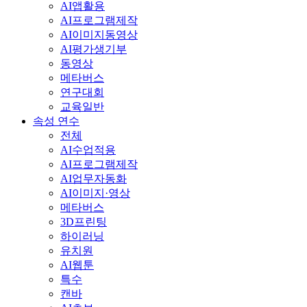
AI앱활용
AI프로그램제작
AI이미지동영상
AI평가생기부
동영상
메타버스
연구대회
교육일반
속성 연수
전체
AI수업적용
AI프로그램제작
AI업무자동화
AI이미지·영상
메타버스
3D프린팅
하이러닝
유치원
AI웹툰
특수
캔바