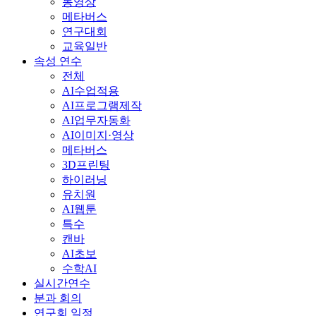
동영상
메타버스
연구대회
교육일반
속성 연수
전체
AI수업적용
AI프로그램제작
AI업무자동화
AI이미지·영상
메타버스
3D프린팅
하이러닝
유치원
AI웹툰
특수
캔바
AI초보
수학AI
실시간연수
분과 회의
연구회 일정