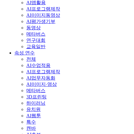
AI앱활용
AI프로그램제작
AI이미지동영상
AI평가생기부
동영상
메타버스
연구대회
교육일반
속성 연수
전체
AI수업적용
AI프로그램제작
AI업무자동화
AI이미지·영상
메타버스
3D프린팅
하이러닝
유치원
AI웹툰
특수
캔바