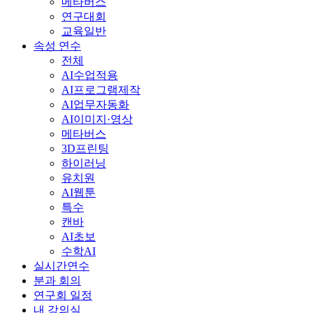
메타버스
연구대회
교육일반
속성 연수
전체
AI수업적용
AI프로그램제작
AI업무자동화
AI이미지·영상
메타버스
3D프린팅
하이러닝
유치원
AI웹툰
특수
캔바
AI초보
수학AI
실시간연수
분과 회의
연구회 일정
내 강의실