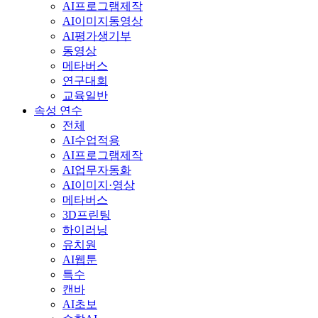
AI프로그램제작
AI이미지동영상
AI평가생기부
동영상
메타버스
연구대회
교육일반
속성 연수
전체
AI수업적용
AI프로그램제작
AI업무자동화
AI이미지·영상
메타버스
3D프린팅
하이러닝
유치원
AI웹툰
특수
캔바
AI초보