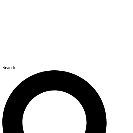
콘
텐
츠
로
건
너
뛰
기
Search