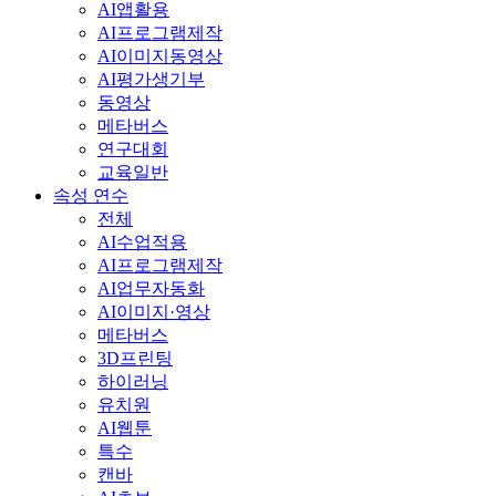
AI앱활용
AI프로그램제작
AI이미지동영상
AI평가생기부
동영상
메타버스
연구대회
교육일반
속성 연수
전체
AI수업적용
AI프로그램제작
AI업무자동화
AI이미지·영상
메타버스
3D프린팅
하이러닝
유치원
AI웹툰
특수
캔바