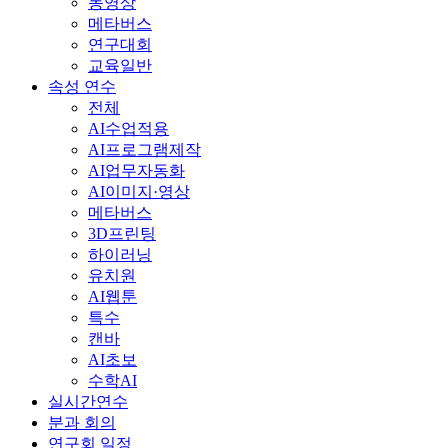
동영상
메타버스
연구대회
교육일반
속성 연수
전체
AI수업적용
AI프로그램제작
AI업무자동화
AI이미지·영상
메타버스
3D프린팅
하이러닝
유치원
AI웹툰
특수
캔바
AI초보
수학AI
실시간연수
분과 회의
연구회 일정