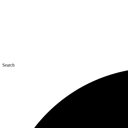
콘
텐
츠
로
건
너
뛰
기
Search