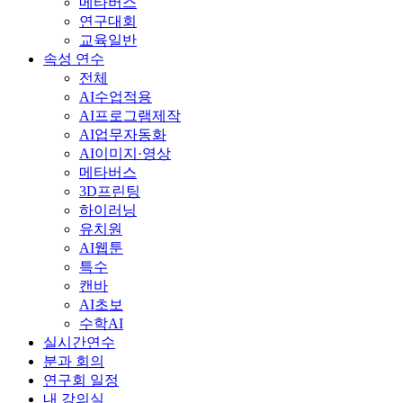
메타버스
연구대회
교육일반
속성 연수
전체
AI수업적용
AI프로그램제작
AI업무자동화
AI이미지·영상
메타버스
3D프린팅
하이러닝
유치원
AI웹툰
특수
캔바
AI초보
수학AI
실시간연수
분과 회의
연구회 일정
내 강의실