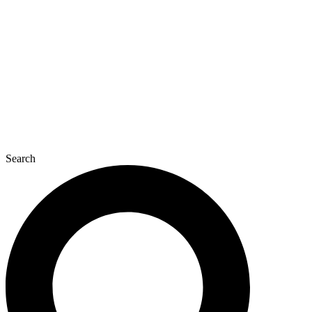
콘
텐
츠
로
건
너
뛰
기
Search