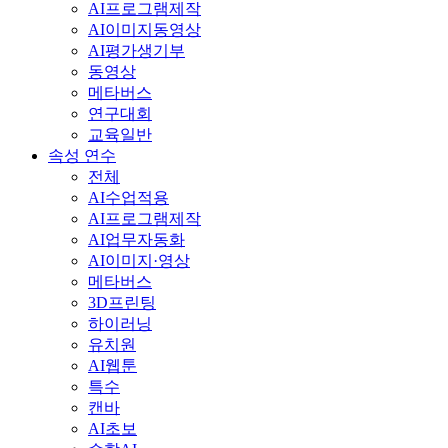
AI프로그램제작
AI이미지동영상
AI평가생기부
동영상
메타버스
연구대회
교육일반
속성 연수
전체
AI수업적용
AI프로그램제작
AI업무자동화
AI이미지·영상
메타버스
3D프린팅
하이러닝
유치원
AI웹툰
특수
캔바
AI초보