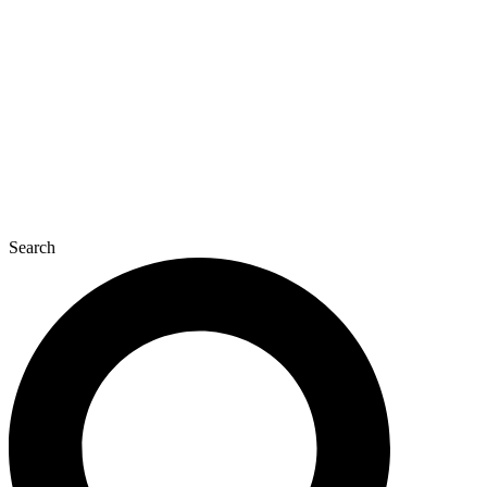
콘
텐
츠
로
건
너
뛰
기
Search