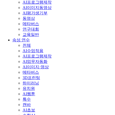
AI프로그램제작
AI이미지동영상
AI평가생기부
동영상
메타버스
연구대회
교육일반
속성 연수
전체
AI수업적용
AI프로그램제작
AI업무자동화
AI이미지·영상
메타버스
3D프린팅
하이러닝
유치원
AI웹툰
특수
캔바
AI초보