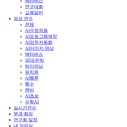
메타버스
연구대회
교육일반
속성 연수
전체
AI수업적용
AI프로그램제작
AI업무자동화
AI이미지·영상
메타버스
3D프린팅
하이러닝
유치원
AI웹툰
특수
캔바
AI초보
수학AI
실시간연수
분과 회의
연구회 일정
내 강의실