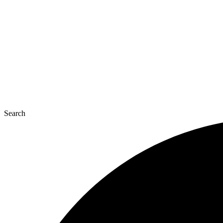
콘
텐
츠
로
건
너
뛰
기
Search