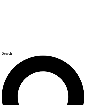
콘
텐
츠
로
건
너
뛰
기
Search