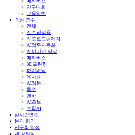
메타버스
연구대회
교육일반
속성 연수
전체
AI수업적용
AI프로그램제작
AI업무자동화
AI이미지·영상
메타버스
3D프린팅
하이러닝
유치원
AI웹툰
특수
캔바
AI초보
수학AI
실시간연수
분과 회의
연구회 일정
내 강의실