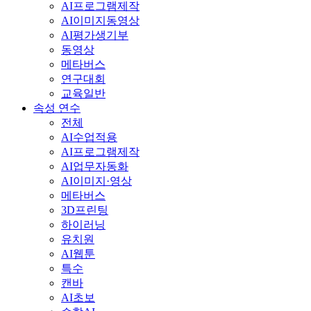
AI프로그램제작
AI이미지동영상
AI평가생기부
동영상
메타버스
연구대회
교육일반
속성 연수
전체
AI수업적용
AI프로그램제작
AI업무자동화
AI이미지·영상
메타버스
3D프린팅
하이러닝
유치원
AI웹툰
특수
캔바
AI초보