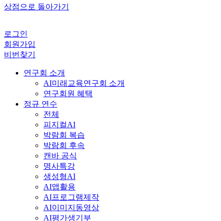
상점으로 돌아가기
로그인
회원가입
비번찾기
연구회 소개
AI미래교육연구회 소개
연구회원 혜택
정규 연수
전체
피지컬AI
박람회 복습
박람회 후속
캔바 공식
명사특강
생성형AI
AI앱활용
AI프로그램제작
AI이미지동영상
AI평가생기부