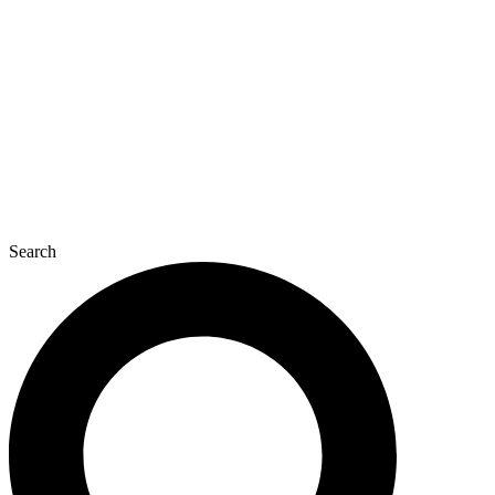
콘
텐
츠
로
건
너
뛰
기
Search