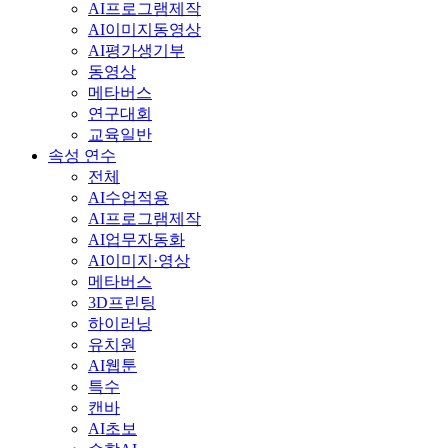
AI프로그램제작
AI이미지동영상
AI평가생기부
동영상
메타버스
연구대회
교육일반
속성 연수
전체
AI수업적용
AI프로그램제작
AI업무자동화
AI이미지·영상
메타버스
3D프린팅
하이러닝
유치원
AI웹툰
특수
캔바
AI초보