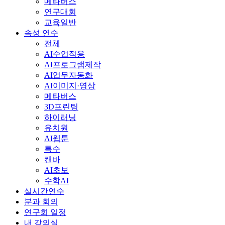
메타버스
연구대회
교육일반
속성 연수
전체
AI수업적용
AI프로그램제작
AI업무자동화
AI이미지·영상
메타버스
3D프린팅
하이러닝
유치원
AI웹툰
특수
캔바
AI초보
수학AI
실시간연수
분과 회의
연구회 일정
내 강의실