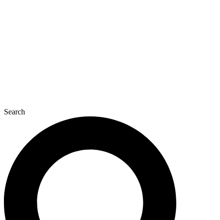
콘
텐
츠
로
건
너
뛰
기
Search