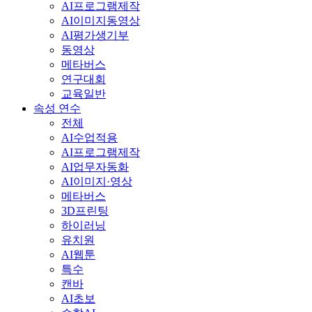
AI프로그램제작
AI이미지동영상
AI평가생기부
동영상
메타버스
연구대회
교육일반
속성 연수
전체
AI수업적용
AI프로그램제작
AI업무자동화
AI이미지·영상
메타버스
3D프린팅
하이러닝
유치원
AI웹툰
특수
캔바
AI초보