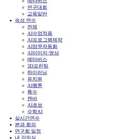
메타버스
연구대회
교육일반
속성 연수
전체
AI수업적용
AI프로그램제작
AI업무자동화
AI이미지·영상
메타버스
3D프린팅
하이러닝
유치원
AI웹툰
특수
캔바
AI초보
수학AI
실시간연수
분과 회의
연구회 일정
내 강의실