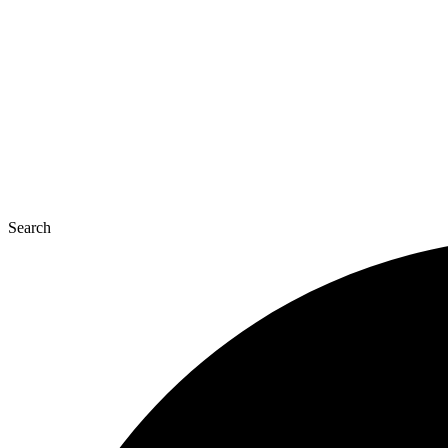
콘
텐
츠
로
건
너
뛰
기
Search