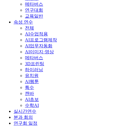
메타버스
연구대회
교육일반
속성 연수
전체
AI수업적용
AI프로그램제작
AI업무자동화
AI이미지·영상
메타버스
3D프린팅
하이러닝
유치원
AI웹툰
특수
캔바
AI초보
수학AI
실시간연수
분과 회의
연구회 일정