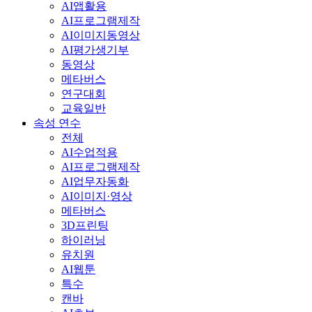
AI앱활용
AI프로그램제작
AI이미지동영상
AI평가생기부
동영상
메타버스
연구대회
교육일반
속성 연수
전체
AI수업적용
AI프로그램제작
AI업무자동화
AI이미지·영상
메타버스
3D프린팅
하이러닝
유치원
AI웹툰
특수
캔바