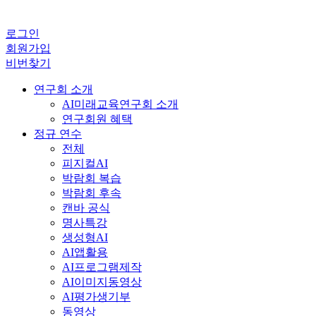
로그인
회원가입
비번찾기
연구회 소개
AI미래교육연구회 소개
연구회원 혜택
정규 연수
전체
피지컬AI
박람회 복습
박람회 후속
캔바 공식
명사특강
생성형AI
AI앱활용
AI프로그램제작
AI이미지동영상
AI평가생기부
동영상