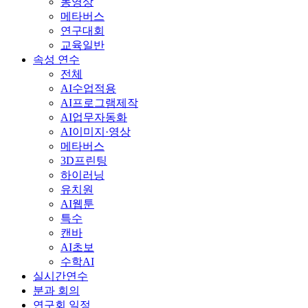
동영상
메타버스
연구대회
교육일반
속성 연수
전체
AI수업적용
AI프로그램제작
AI업무자동화
AI이미지·영상
메타버스
3D프린팅
하이러닝
유치원
AI웹툰
특수
캔바
AI초보
수학AI
실시간연수
분과 회의
연구회 일정