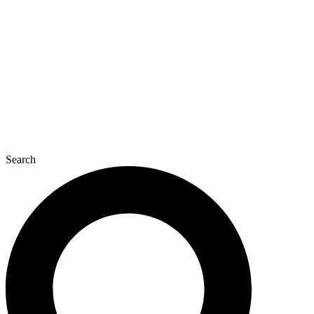
콘
텐
츠
로
건
너
뛰
기
Search