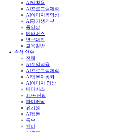
AI앱활용
AI프로그램제작
AI이미지동영상
AI평가생기부
동영상
메타버스
연구대회
교육일반
속성 연수
전체
AI수업적용
AI프로그램제작
AI업무자동화
AI이미지·영상
메타버스
3D프린팅
하이러닝
유치원
AI웹툰
특수
캔바