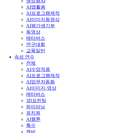
생성형AI
AI앱활용
AI프로그램제작
AI이미지동영상
AI평가생기부
동영상
메타버스
연구대회
교육일반
속성 연수
전체
AI수업적용
AI프로그램제작
AI업무자동화
AI이미지·영상
메타버스
3D프린팅
하이러닝
유치원
AI웹툰
특수
캔바