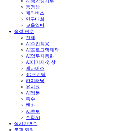
AI평가생기부
동영상
메타버스
연구대회
교육일반
속성 연수
전체
AI수업적용
AI프로그램제작
AI업무자동화
AI이미지·영상
메타버스
3D프린팅
하이러닝
유치원
AI웹툰
특수
캔바
AI초보
수학AI
실시간연수
분과 회의