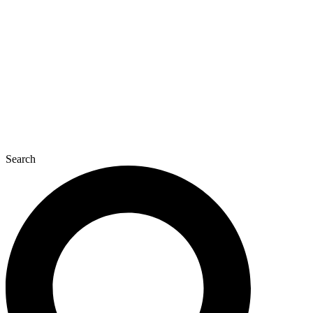
콘
텐
츠
로
건
너
뛰
기
Search