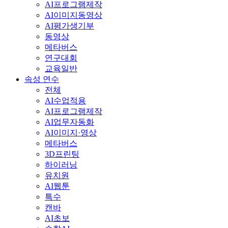
AI프로그램제작
AI이미지동영상
AI평가생기부
동영상
메타버스
연구대회
교육일반
속성 연수
전체
AI수업적용
AI프로그램제작
AI업무자동화
AI이미지·영상
메타버스
3D프린팅
하이러닝
유치원
AI웹툰
특수
캔바
AI초보