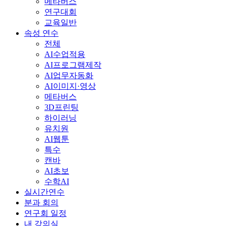
메타버스
연구대회
교육일반
속성 연수
전체
AI수업적용
AI프로그램제작
AI업무자동화
AI이미지·영상
메타버스
3D프린팅
하이러닝
유치원
AI웹툰
특수
캔바
AI초보
수학AI
실시간연수
분과 회의
연구회 일정
내 강의실