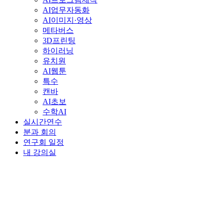
AI업무자동화
AI이미지·영상
메타버스
3D프린팅
하이러닝
유치원
AI웹툰
특수
캔바
AI초보
수학AI
실시간연수
분과 회의
연구회 일정
내 강의실