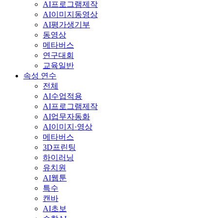
AI프로그램제작
AI이미지동영상
AI평가생기부
동영상
메타버스
연구대회
교육일반
속성 연수
전체
AI수업적용
AI프로그램제작
AI업무자동화
AI이미지·영상
메타버스
3D프린팅
하이러닝
유치원
AI웹툰
특수
캔바
AI초보