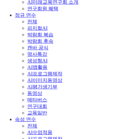
AI미래교육연구회 소개
연구회원 혜택
정규 연수
전체
피지컬AI
박람회 복습
박람회 후속
캔바 공식
명사특강
생성형AI
AI앱활용
AI프로그램제작
AI이미지동영상
AI평가생기부
동영상
메타버스
연구대회
교육일반
속성 연수
전체
AI수업적용
AI프로그램제작