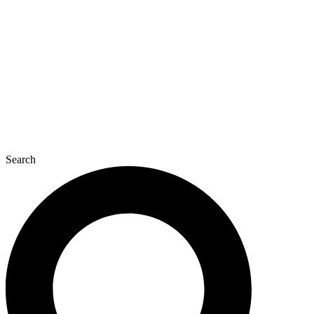
콘
텐
츠
로
건
너
뛰
기
Search