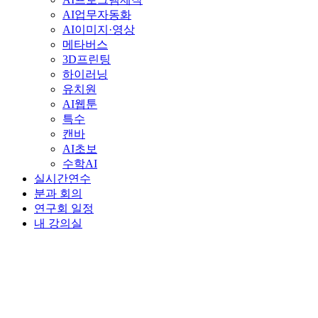
AI업무자동화
AI이미지·영상
메타버스
3D프린팅
하이러닝
유치원
AI웹툰
특수
캔바
AI초보
수학AI
실시간연수
분과 회의
연구회 일정
내 강의실