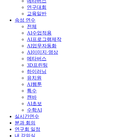
메타버스
연구대회
교육일반
속성 연수
전체
AI수업적용
AI프로그램제작
AI업무자동화
AI이미지·영상
메타버스
3D프린팅
하이러닝
유치원
AI웹툰
특수
캔바
AI초보
수학AI
실시간연수
분과 회의
연구회 일정
내 강의실