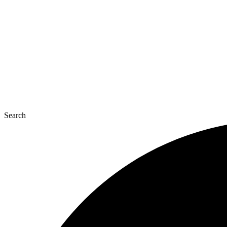
콘
텐
츠
로
건
너
뛰
기
Search