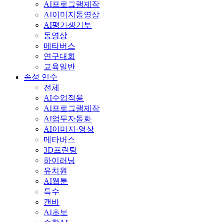
AI프로그램제작
AI이미지동영상
AI평가생기부
동영상
메타버스
연구대회
교육일반
속성 연수
전체
AI수업적용
AI프로그램제작
AI업무자동화
AI이미지·영상
메타버스
3D프린팅
하이러닝
유치원
AI웹툰
특수
캔바
AI초보