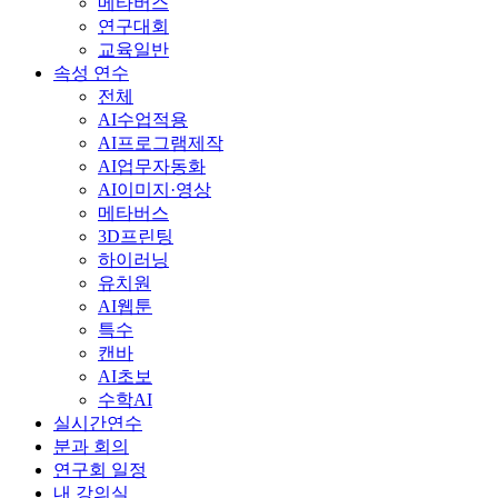
메타버스
연구대회
교육일반
속성 연수
전체
AI수업적용
AI프로그램제작
AI업무자동화
AI이미지·영상
메타버스
3D프린팅
하이러닝
유치원
AI웹툰
특수
캔바
AI초보
수학AI
실시간연수
분과 회의
연구회 일정
내 강의실