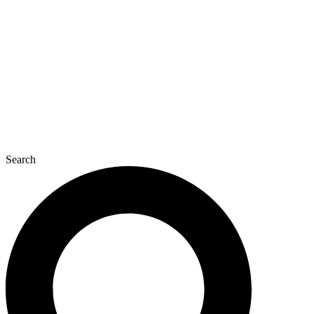
콘
텐
츠
로
건
너
뛰
기
Search