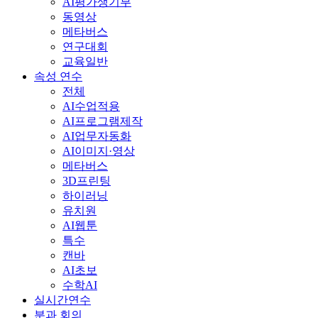
AI평가생기부
동영상
메타버스
연구대회
교육일반
속성 연수
전체
AI수업적용
AI프로그램제작
AI업무자동화
AI이미지·영상
메타버스
3D프린팅
하이러닝
유치원
AI웹툰
특수
캔바
AI초보
수학AI
실시간연수
분과 회의