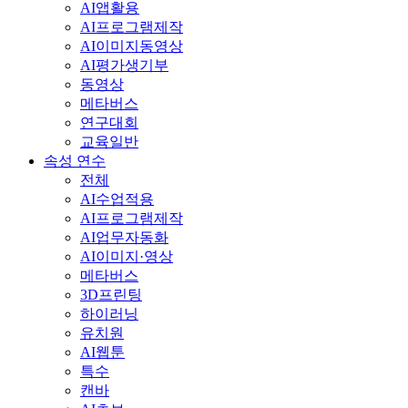
AI앱활용
AI프로그램제작
AI이미지동영상
AI평가생기부
동영상
메타버스
연구대회
교육일반
속성 연수
전체
AI수업적용
AI프로그램제작
AI업무자동화
AI이미지·영상
메타버스
3D프린팅
하이러닝
유치원
AI웹툰
특수
캔바