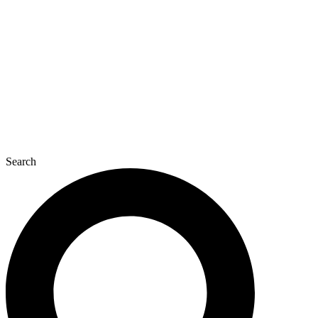
콘
텐
츠
로
건
너
뛰
기
Search