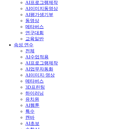
AI프로그램제작
AI이미지동영상
AI평가생기부
동영상
메타버스
연구대회
교육일반
속성 연수
전체
AI수업적용
AI프로그램제작
AI업무자동화
AI이미지·영상
메타버스
3D프린팅
하이러닝
유치원
AI웹툰
특수
캔바
AI초보