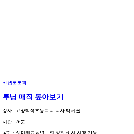
AI웹툰분과
투닝 매직 톺아보기
강사 : 고양백석초등학교 교사 박서연
시간 : 26분
공개 : AI미래교육연구회 정회원 시 시청 가능