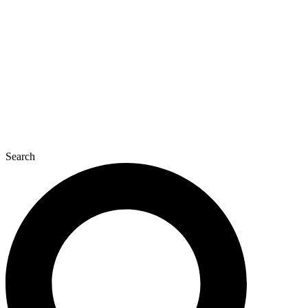
콘
텐
츠
로
건
너
뛰
기
Search