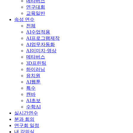
메타버스
연구대회
교육일반
속성 연수
전체
AI수업적용
AI프로그램제작
AI업무자동화
AI이미지·영상
메타버스
3D프린팅
하이러닝
유치원
AI웹툰
특수
캔바
AI초보
수학AI
실시간연수
분과 회의
연구회 일정
내 강의실