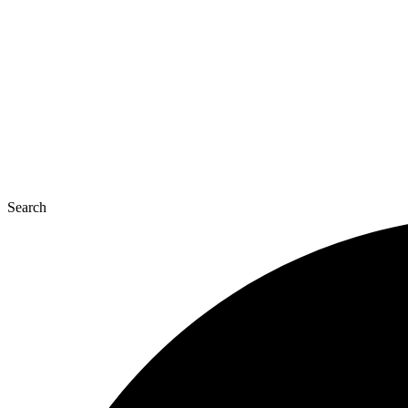
콘
텐
츠
로
건
너
뛰
기
Search