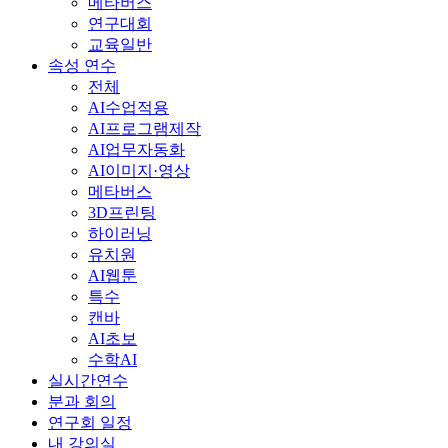
메타버스
연구대회
교육일반
속성 연수
전체
AI수업적용
AI프로그램제작
AI업무자동화
AI이미지·영상
메타버스
3D프린팅
하이러닝
유치원
AI웹툰
특수
캔바
AI초보
수학AI
실시간연수
분과 회의
연구회 일정
내 강의실