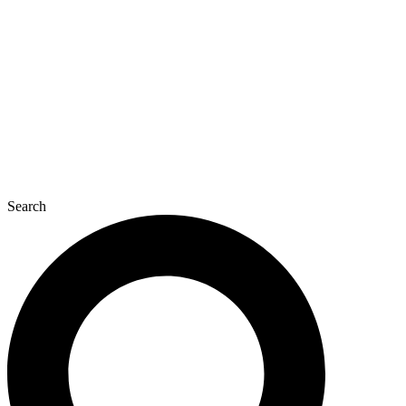
콘
텐
츠
로
건
너
뛰
기
Search