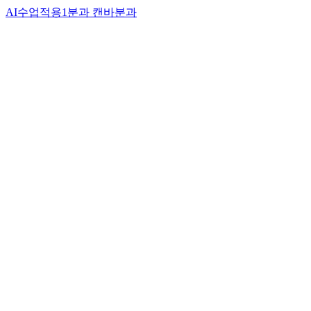
AI수업적용1분과
캔바분과