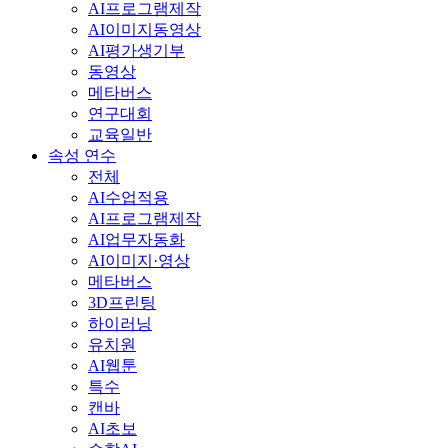
AI프로그램제작
AI이미지동영상
AI평가생기부
동영상
메타버스
연구대회
교육일반
속성 연수
전체
AI수업적용
AI프로그램제작
AI업무자동화
AI이미지·영상
메타버스
3D프린팅
하이러닝
유치원
AI웹툰
특수
캔바
AI초보