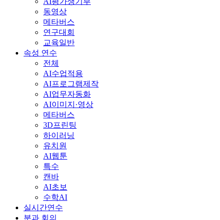
AI평가생기부
동영상
메타버스
연구대회
교육일반
속성 연수
전체
AI수업적용
AI프로그램제작
AI업무자동화
AI이미지·영상
메타버스
3D프린팅
하이러닝
유치원
AI웹툰
특수
캔바
AI초보
수학AI
실시간연수
분과 회의