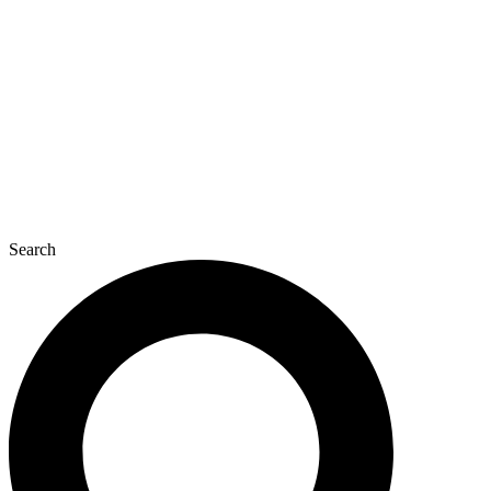
콘
텐
츠
로
건
너
뛰
기
Search