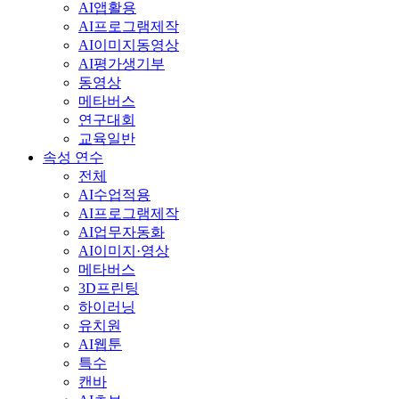
AI앱활용
AI프로그램제작
AI이미지동영상
AI평가생기부
동영상
메타버스
연구대회
교육일반
속성 연수
전체
AI수업적용
AI프로그램제작
AI업무자동화
AI이미지·영상
메타버스
3D프린팅
하이러닝
유치원
AI웹툰
특수
캔바