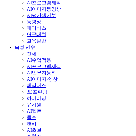
AI프로그램제작
AI이미지동영상
AI평가생기부
동영상
메타버스
연구대회
교육일반
속성 연수
전체
AI수업적용
AI프로그램제작
AI업무자동화
AI이미지·영상
메타버스
3D프린팅
하이러닝
유치원
AI웹툰
특수
캔바
AI초보