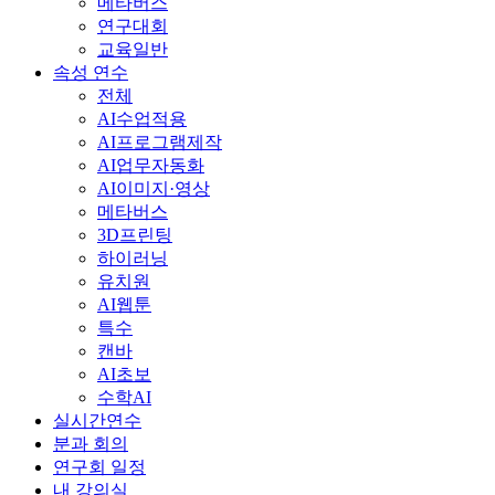
메타버스
연구대회
교육일반
속성 연수
전체
AI수업적용
AI프로그램제작
AI업무자동화
AI이미지·영상
메타버스
3D프린팅
하이러닝
유치원
AI웹툰
특수
캔바
AI초보
수학AI
실시간연수
분과 회의
연구회 일정
내 강의실