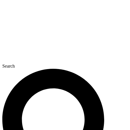
콘
텐
츠
로
건
너
뛰
기
Search