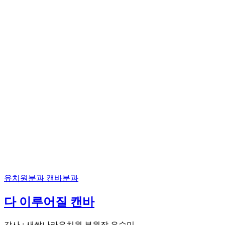
유치원분과
캔바분과
다 이루어질 캔바
강사 : 새싹나라유치원 부원장 은수미