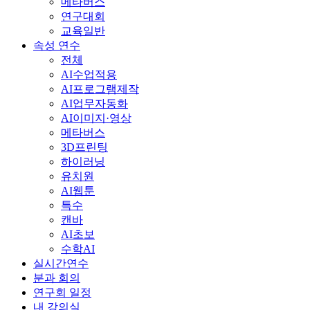
메타버스
연구대회
교육일반
속성 연수
전체
AI수업적용
AI프로그램제작
AI업무자동화
AI이미지·영상
메타버스
3D프린팅
하이러닝
유치원
AI웹툰
특수
캔바
AI초보
수학AI
실시간연수
분과 회의
연구회 일정
내 강의실