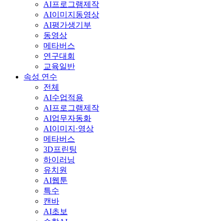
AI프로그램제작
AI이미지동영상
AI평가생기부
동영상
메타버스
연구대회
교육일반
속성 연수
전체
AI수업적용
AI프로그램제작
AI업무자동화
AI이미지·영상
메타버스
3D프린팅
하이러닝
유치원
AI웹툰
특수
캔바
AI초보