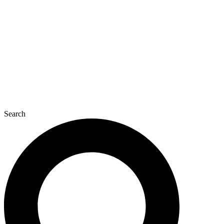
콘
텐
츠
로
건
너
뛰
기
Search