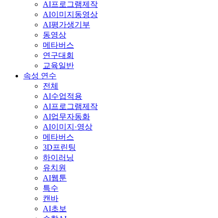
AI프로그램제작
AI이미지동영상
AI평가생기부
동영상
메타버스
연구대회
교육일반
속성 연수
전체
AI수업적용
AI프로그램제작
AI업무자동화
AI이미지·영상
메타버스
3D프린팅
하이러닝
유치원
AI웹툰
특수
캔바
AI초보