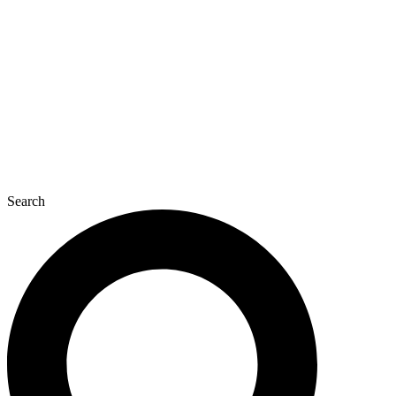
콘
텐
츠
로
건
너
뛰
기
Search