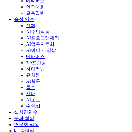
메타버스
연구대회
교육일반
속성 연수
전체
AI수업적용
AI프로그램제작
AI업무자동화
AI이미지·영상
메타버스
3D프린팅
하이러닝
유치원
AI웹툰
특수
캔바
AI초보
수학AI
실시간연수
분과 회의
연구회 일정
내 강의실