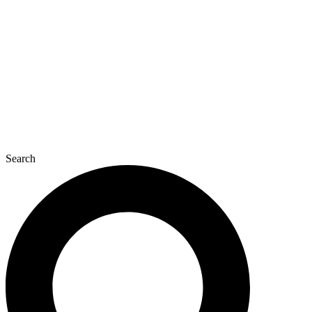
콘
텐
츠
로
건
너
뛰
기
Search