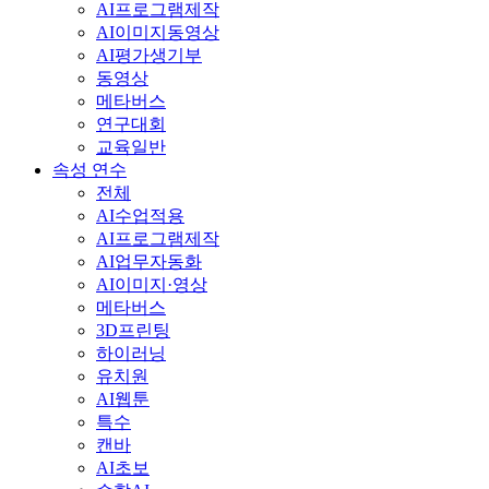
AI프로그램제작
AI이미지동영상
AI평가생기부
동영상
메타버스
연구대회
교육일반
속성 연수
전체
AI수업적용
AI프로그램제작
AI업무자동화
AI이미지·영상
메타버스
3D프린팅
하이러닝
유치원
AI웹툰
특수
캔바
AI초보