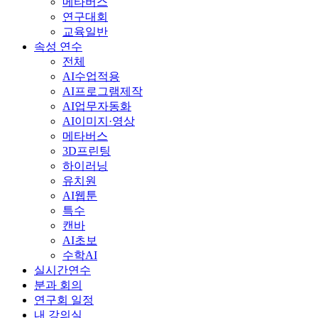
메타버스
연구대회
교육일반
속성 연수
전체
AI수업적용
AI프로그램제작
AI업무자동화
AI이미지·영상
메타버스
3D프린팅
하이러닝
유치원
AI웹툰
특수
캔바
AI초보
수학AI
실시간연수
분과 회의
연구회 일정
내 강의실