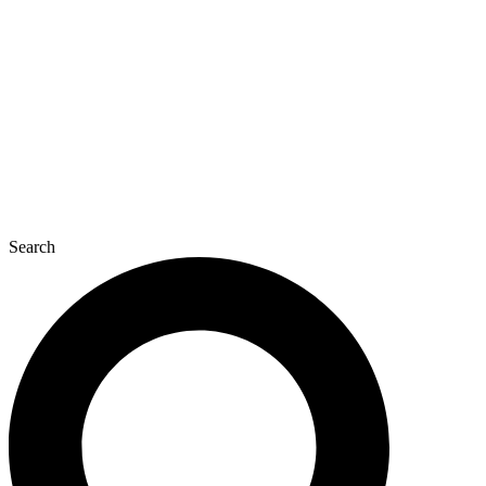
콘
텐
츠
로
건
너
뛰
기
Search