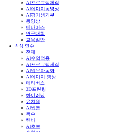
AI프로그램제작
AI이미지동영상
AI평가생기부
동영상
메타버스
연구대회
교육일반
속성 연수
전체
AI수업적용
AI프로그램제작
AI업무자동화
AI이미지·영상
메타버스
3D프린팅
하이러닝
유치원
AI웹툰
특수
캔바
AI초보