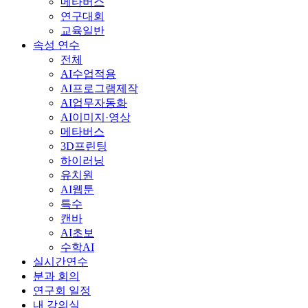
메타버스
연구대회
교육일반
속성 연수
전체
AI수업적용
AI프로그램제작
AI업무자동화
AI이미지·영상
메타버스
3D프린팅
하이러닝
유치원
AI웹툰
특수
캔바
AI초보
수학AI
실시간연수
분과 회의
연구회 일정
내 강의실