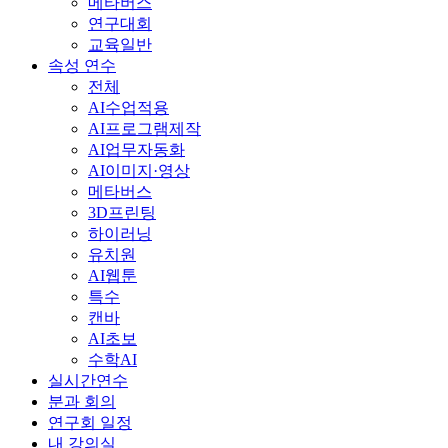
메타버스
연구대회
교육일반
속성 연수
전체
AI수업적용
AI프로그램제작
AI업무자동화
AI이미지·영상
메타버스
3D프린팅
하이러닝
유치원
AI웹툰
특수
캔바
AI초보
수학AI
실시간연수
분과 회의
연구회 일정
내 강의실