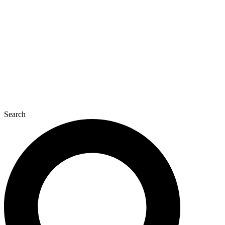
콘
텐
츠
로
건
너
뛰
기
Search