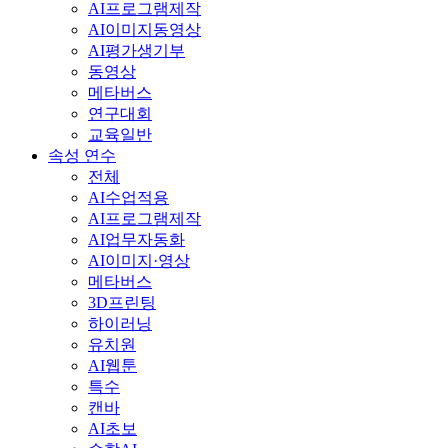
AI프로그램제작
AI이미지동영상
AI평가생기부
동영상
메타버스
연구대회
교육일반
속성 연수
전체
AI수업적용
AI프로그램제작
AI업무자동화
AI이미지·영상
메타버스
3D프린팅
하이러닝
유치원
AI웹툰
특수
캔바
AI초보