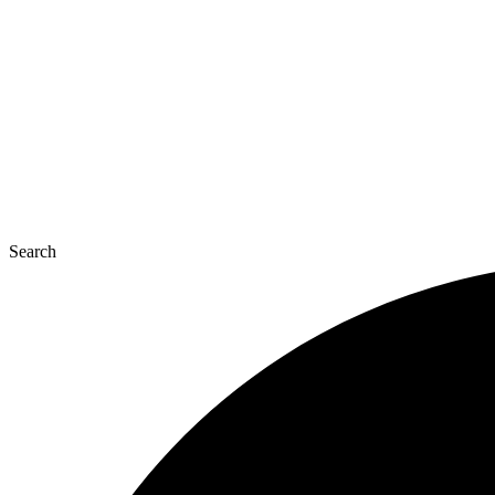
콘
텐
츠
로
건
너
뛰
기
Search