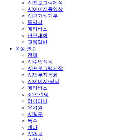
AI프로그램제작
AI이미지동영상
AI평가생기부
동영상
메타버스
연구대회
교육일반
속성 연수
전체
AI수업적용
AI프로그램제작
AI업무자동화
AI이미지·영상
메타버스
3D프린팅
하이러닝
유치원
AI웹툰
특수
캔바
AI초보