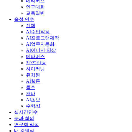
메타버스
연구대회
교육일반
속성 연수
전체
AI수업적용
AI프로그램제작
AI업무자동화
AI이미지·영상
메타버스
3D프린팅
하이러닝
유치원
AI웹툰
특수
캔바
AI초보
수학AI
실시간연수
분과 회의
연구회 일정
내 강의실