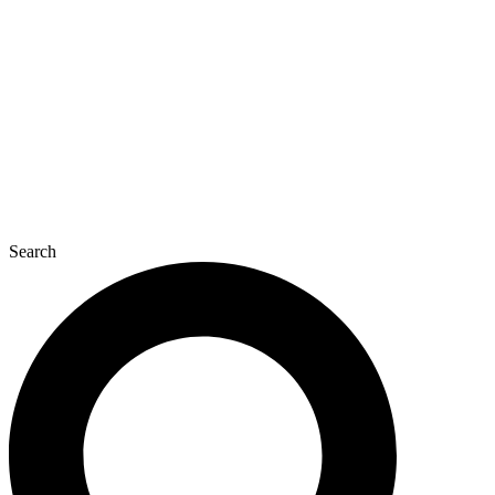
콘
텐
츠
로
건
너
뛰
기
Search