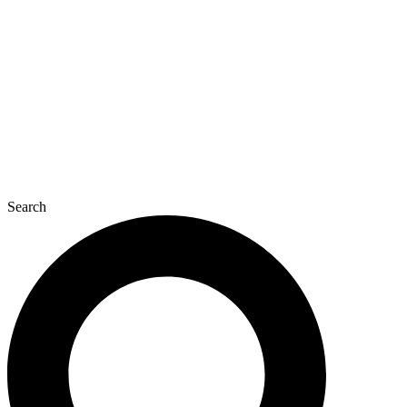
콘
텐
츠
로
건
너
뛰
기
Search