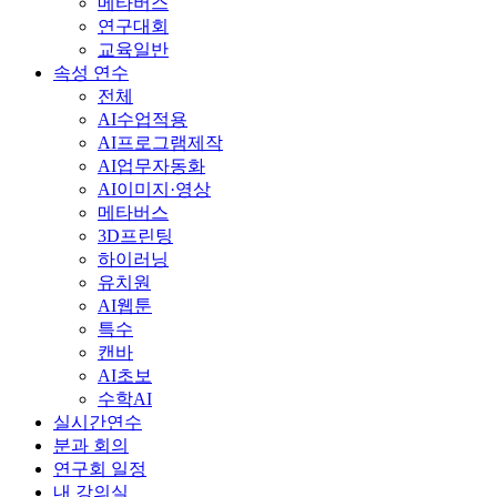
메타버스
연구대회
교육일반
속성 연수
전체
AI수업적용
AI프로그램제작
AI업무자동화
AI이미지·영상
메타버스
3D프린팅
하이러닝
유치원
AI웹툰
특수
캔바
AI초보
수학AI
실시간연수
분과 회의
연구회 일정
내 강의실