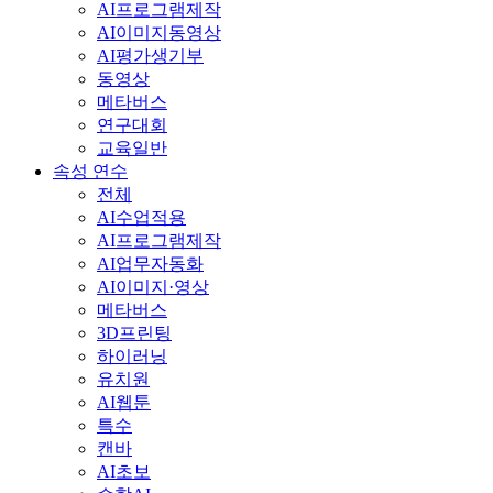
AI프로그램제작
AI이미지동영상
AI평가생기부
동영상
메타버스
연구대회
교육일반
속성 연수
전체
AI수업적용
AI프로그램제작
AI업무자동화
AI이미지·영상
메타버스
3D프린팅
하이러닝
유치원
AI웹툰
특수
캔바
AI초보