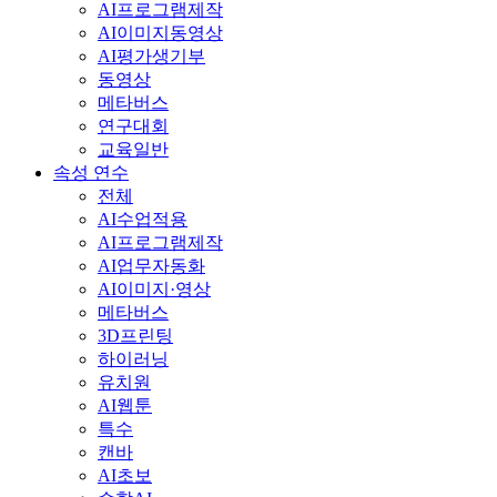
AI프로그램제작
AI이미지동영상
AI평가생기부
동영상
메타버스
연구대회
교육일반
속성 연수
전체
AI수업적용
AI프로그램제작
AI업무자동화
AI이미지·영상
메타버스
3D프린팅
하이러닝
유치원
AI웹툰
특수
캔바
AI초보