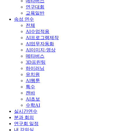
메타버스
연구대회
교육일반
속성 연수
전체
AI수업적용
AI프로그램제작
AI업무자동화
AI이미지·영상
메타버스
3D프린팅
하이러닝
유치원
AI웹툰
특수
캔바
AI초보
수학AI
실시간연수
분과 회의
연구회 일정
내 강의실