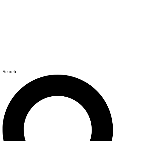
콘
텐
츠
로
건
너
뛰
기
Search