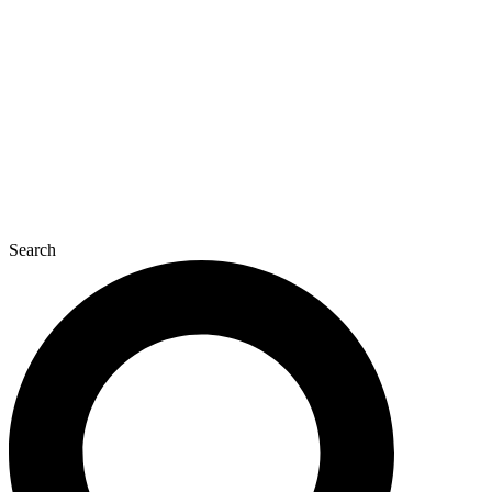
콘
텐
츠
로
건
너
뛰
기
Search