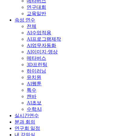
메타버스
연구대회
교육일반
속성 연수
전체
AI수업적용
AI프로그램제작
AI업무자동화
AI이미지·영상
메타버스
3D프린팅
하이러닝
유치원
AI웹툰
특수
캔바
AI초보
수학AI
실시간연수
분과 회의
연구회 일정
내 강의실