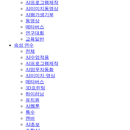
AI프로그램제작
AI이미지동영상
AI평가생기부
동영상
메타버스
연구대회
교육일반
속성 연수
전체
AI수업적용
AI프로그램제작
AI업무자동화
AI이미지·영상
메타버스
3D프린팅
하이러닝
유치원
AI웹툰
특수
캔바
AI초보