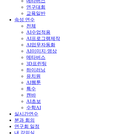
메타버스
연구대회
교육일반
속성 연수
전체
AI수업적용
AI프로그램제작
AI업무자동화
AI이미지·영상
메타버스
3D프린팅
하이러닝
유치원
AI웹툰
특수
캔바
AI초보
수학AI
실시간연수
분과 회의
연구회 일정
내 강의실