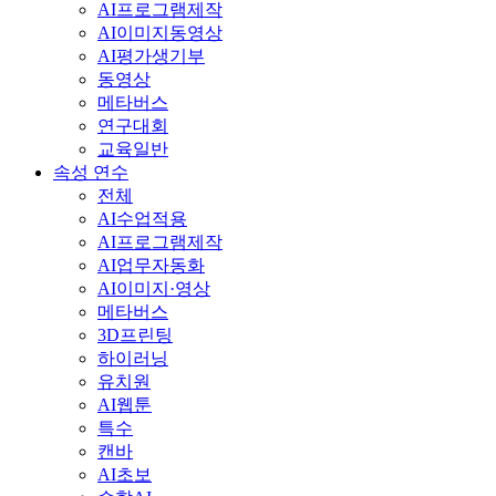
AI프로그램제작
AI이미지동영상
AI평가생기부
동영상
메타버스
연구대회
교육일반
속성 연수
전체
AI수업적용
AI프로그램제작
AI업무자동화
AI이미지·영상
메타버스
3D프린팅
하이러닝
유치원
AI웹툰
특수
캔바
AI초보