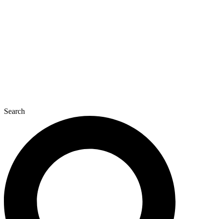
콘
텐
츠
로
건
너
뛰
기
Search