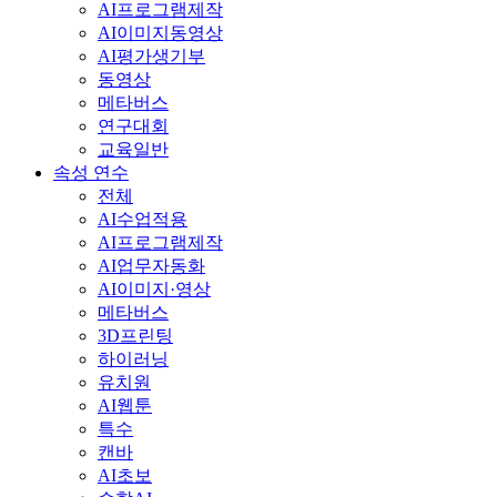
AI프로그램제작
AI이미지동영상
AI평가생기부
동영상
메타버스
연구대회
교육일반
속성 연수
전체
AI수업적용
AI프로그램제작
AI업무자동화
AI이미지·영상
메타버스
3D프린팅
하이러닝
유치원
AI웹툰
특수
캔바
AI초보