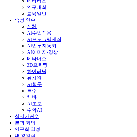
메타버스
연구대회
교육일반
속성 연수
전체
AI수업적용
AI프로그램제작
AI업무자동화
AI이미지·영상
메타버스
3D프린팅
하이러닝
유치원
AI웹툰
특수
캔바
AI초보
수학AI
실시간연수
분과 회의
연구회 일정
내 강의실