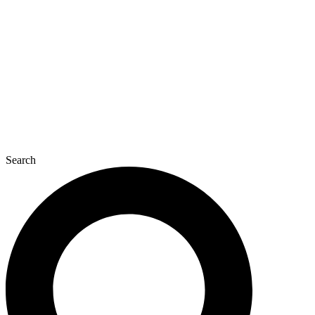
콘
텐
츠
로
건
너
뛰
기
Search