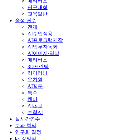
메타버스
연구대회
교육일반
속성 연수
전체
AI수업적용
AI프로그램제작
AI업무자동화
AI이미지·영상
메타버스
3D프린팅
하이러닝
유치원
AI웹툰
특수
캔바
AI초보
수학AI
실시간연수
분과 회의
연구회 일정
내 강의실