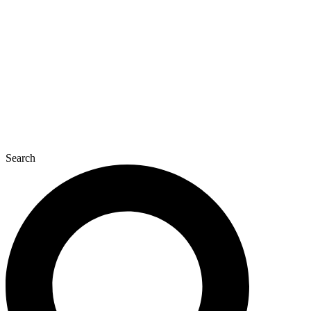
콘
텐
츠
로
건
너
뛰
기
Search