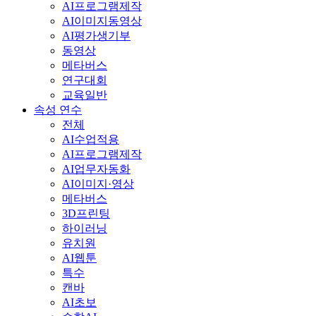
AI프로그램제작
AI이미지동영상
AI평가생기부
동영상
메타버스
연구대회
교육일반
속성 연수
전체
AI수업적용
AI프로그램제작
AI업무자동화
AI이미지·영상
메타버스
3D프린팅
하이러닝
유치원
AI웹툰
특수
캔바
AI초보