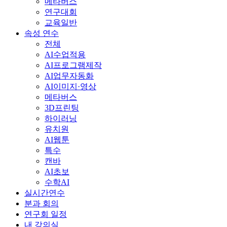
메타버스
연구대회
교육일반
속성 연수
전체
AI수업적용
AI프로그램제작
AI업무자동화
AI이미지·영상
메타버스
3D프린팅
하이러닝
유치원
AI웹툰
특수
캔바
AI초보
수학AI
실시간연수
분과 회의
연구회 일정
내 강의실