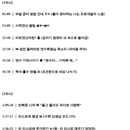
[1차시]
05:00
｜ 파일 준비 방법 안내 📁✨ (폴더 정리하는 나는 프로개발자 느낌)
1
3:00
｜ 사칙연산 꿀팁 🍯➕➖✖️➗
22:40
｜ 비트연산자란? 🤖 (갑자기 컴퓨터 뇌 속으로 들어감)
22:50
｜ 💤 잠깐 들려버린 연수회원님 목소리 (귀여움 주의)
32:50
｜ 변수 기억시키기 🧠 “변수야… 기억해 줘…”
41:30
｜ 짝수/홀수 판별 ⚖️ (조건문으로 세상 나누기)
[2차시]
1:09:20
｜ 반복문 시작 🔁 “돌고 돌아도 파이썬 사랑해”
1:17:17
｜ 리스트와 평균 📊 (수학 선생님 모드 ON)
1:36:35
｜ 빈 리스트에 추가하기 ➕ (텅~ 빈 리스트 채우기 대작전)