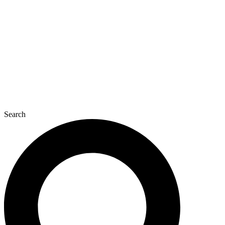
콘
텐
츠
로
건
너
뛰
기
Search