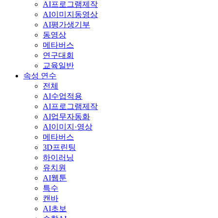
AI프로그램제작
AI이미지동영상
AI평가생기부
동영상
메타버스
연구대회
교육일반
속성 연수
전체
AI수업적용
AI프로그램제작
AI업무자동화
AI이미지·영상
메타버스
3D프린팅
하이러닝
유치원
AI웹툰
특수
캔바
AI초보