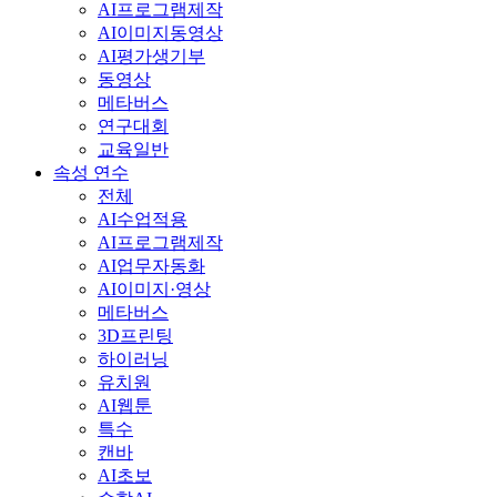
AI프로그램제작
AI이미지동영상
AI평가생기부
동영상
메타버스
연구대회
교육일반
속성 연수
전체
AI수업적용
AI프로그램제작
AI업무자동화
AI이미지·영상
메타버스
3D프린팅
하이러닝
유치원
AI웹툰
특수
캔바
AI초보