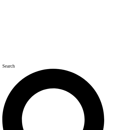
콘
텐
츠
로
건
너
뛰
기
Search