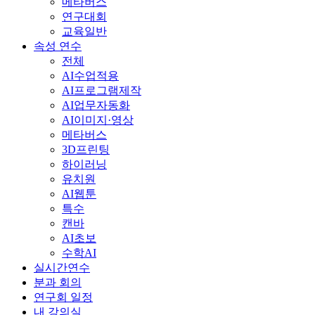
메타버스
연구대회
교육일반
속성 연수
전체
AI수업적용
AI프로그램제작
AI업무자동화
AI이미지·영상
메타버스
3D프린팅
하이러닝
유치원
AI웹툰
특수
캔바
AI초보
수학AI
실시간연수
분과 회의
연구회 일정
내 강의실