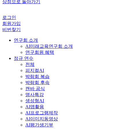
상점으로 돌아가기
로그인
회원가입
비번찾기
연구회 소개
AI미래교육연구회 소개
연구회원 혜택
정규 연수
전체
피지컬AI
박람회 복습
박람회 후속
캔바 공식
명사특강
생성형AI
AI앱활용
AI프로그램제작
AI이미지동영상
AI평가생기부