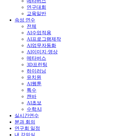
메타버스
연구대회
교육일반
속성 연수
전체
AI수업적용
AI프로그램제작
AI업무자동화
AI이미지·영상
메타버스
3D프린팅
하이러닝
유치원
AI웹툰
특수
캔바
AI초보
수학AI
실시간연수
분과 회의
연구회 일정
내 강의실