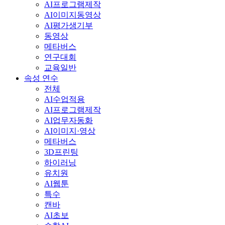
AI프로그램제작
AI이미지동영상
AI평가생기부
동영상
메타버스
연구대회
교육일반
속성 연수
전체
AI수업적용
AI프로그램제작
AI업무자동화
AI이미지·영상
메타버스
3D프린팅
하이러닝
유치원
AI웹툰
특수
캔바
AI초보