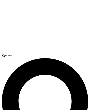
콘
텐
츠
로
건
너
뛰
기
Search