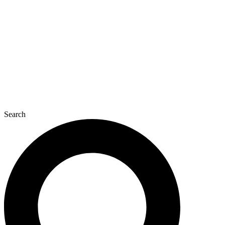
콘
텐
츠
로
건
너
뛰
기
Search