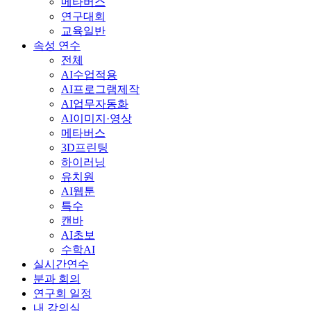
메타버스
연구대회
교육일반
속성 연수
전체
AI수업적용
AI프로그램제작
AI업무자동화
AI이미지·영상
메타버스
3D프린팅
하이러닝
유치원
AI웹툰
특수
캔바
AI초보
수학AI
실시간연수
분과 회의
연구회 일정
내 강의실