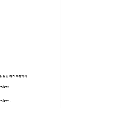
기, 칠판 퀴즈 수정하기
eview .
eview .