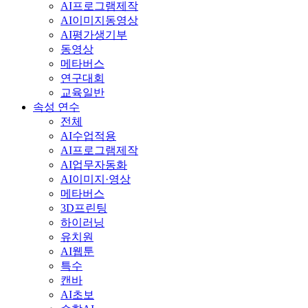
AI프로그램제작
AI이미지동영상
AI평가생기부
동영상
메타버스
연구대회
교육일반
속성 연수
전체
AI수업적용
AI프로그램제작
AI업무자동화
AI이미지·영상
메타버스
3D프린팅
하이러닝
유치원
AI웹툰
특수
캔바
AI초보