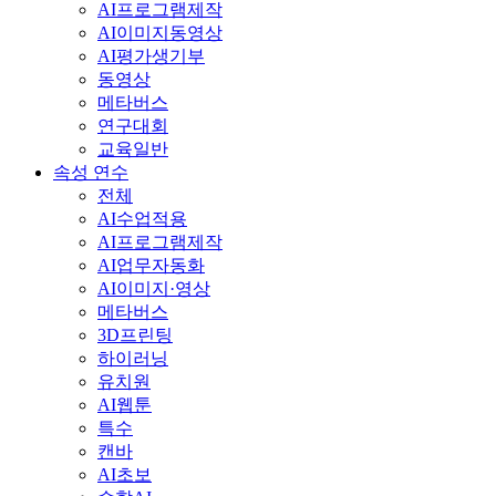
AI프로그램제작
AI이미지동영상
AI평가생기부
동영상
메타버스
연구대회
교육일반
속성 연수
전체
AI수업적용
AI프로그램제작
AI업무자동화
AI이미지·영상
메타버스
3D프린팅
하이러닝
유치원
AI웹툰
특수
캔바
AI초보