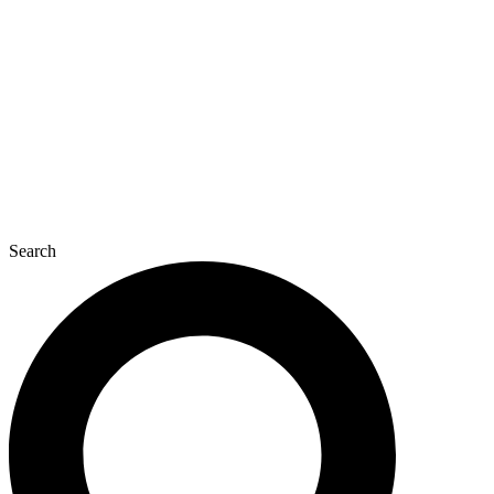
콘
텐
츠
로
건
너
뛰
기
Search