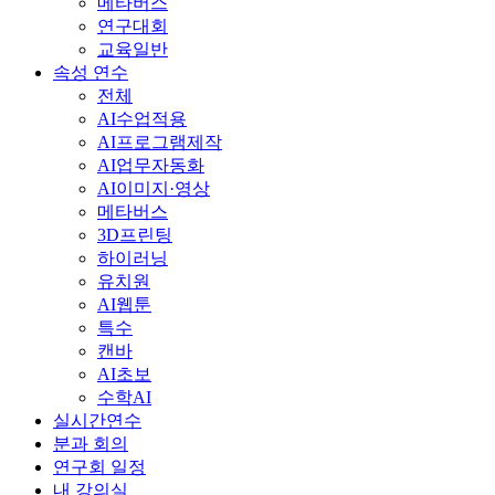
메타버스
연구대회
교육일반
속성 연수
전체
AI수업적용
AI프로그램제작
AI업무자동화
AI이미지·영상
메타버스
3D프린팅
하이러닝
유치원
AI웹툰
특수
캔바
AI초보
수학AI
실시간연수
분과 회의
연구회 일정
내 강의실