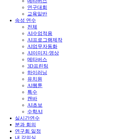
메타버스
연구대회
교육일반
속성 연수
전체
AI수업적용
AI프로그램제작
AI업무자동화
AI이미지·영상
메타버스
3D프린팅
하이러닝
유치원
AI웹툰
특수
캔바
AI초보
수학AI
실시간연수
분과 회의
연구회 일정
내 강의실