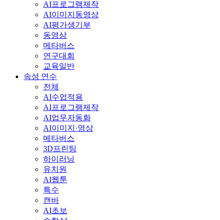
AI프로그램제작
AI이미지동영상
AI평가생기부
동영상
메타버스
연구대회
교육일반
속성 연수
전체
AI수업적용
AI프로그램제작
AI업무자동화
AI이미지·영상
메타버스
3D프린팅
하이러닝
유치원
AI웹툰
특수
캔바
AI초보