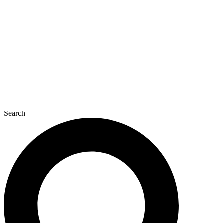
콘
텐
츠
로
건
너
뛰
기
Search