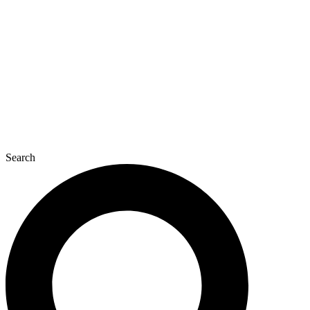
콘
텐
츠
로
건
너
뛰
기
Search