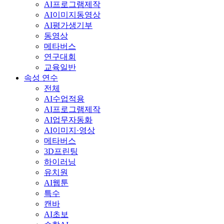
AI프로그램제작
AI이미지동영상
AI평가생기부
동영상
메타버스
연구대회
교육일반
속성 연수
전체
AI수업적용
AI프로그램제작
AI업무자동화
AI이미지·영상
메타버스
3D프린팅
하이러닝
유치원
AI웹툰
특수
캔바
AI초보