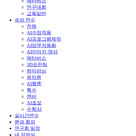
메타버스
연구대회
교육일반
속성 연수
전체
AI수업적용
AI프로그램제작
AI업무자동화
AI이미지·영상
메타버스
3D프린팅
하이러닝
유치원
AI웹툰
특수
캔바
AI초보
수학AI
실시간연수
분과 회의
연구회 일정
내 강의실