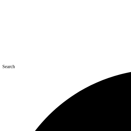
콘
텐
츠
로
건
너
뛰
기
Search