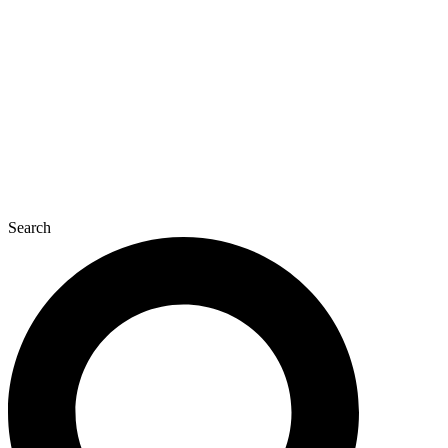
콘
텐
츠
로
건
너
뛰
기
Search