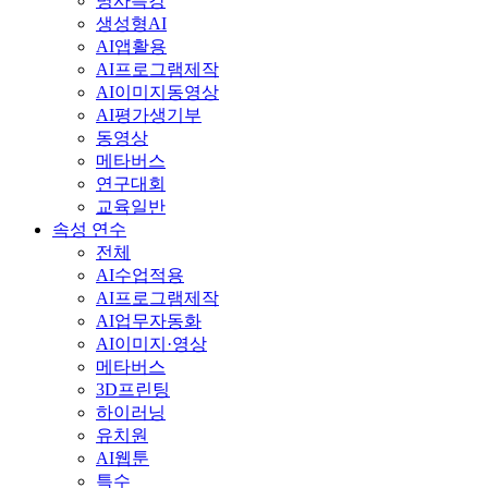
명사특강
생성형AI
AI앱활용
AI프로그램제작
AI이미지동영상
AI평가생기부
동영상
메타버스
연구대회
교육일반
속성 연수
전체
AI수업적용
AI프로그램제작
AI업무자동화
AI이미지·영상
메타버스
3D프린팅
하이러닝
유치원
AI웹툰
특수