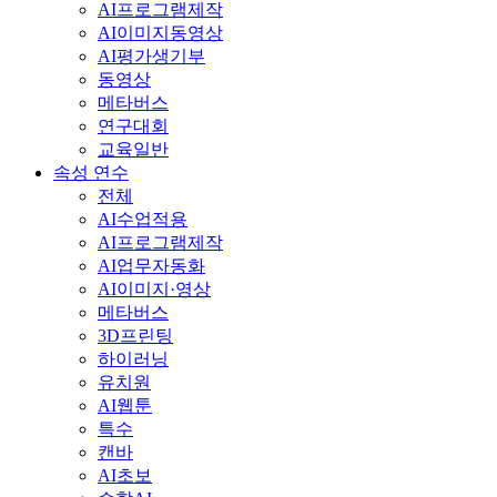
AI프로그램제작
AI이미지동영상
AI평가생기부
동영상
메타버스
연구대회
교육일반
속성 연수
전체
AI수업적용
AI프로그램제작
AI업무자동화
AI이미지·영상
메타버스
3D프린팅
하이러닝
유치원
AI웹툰
특수
캔바
AI초보