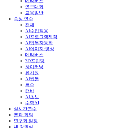
메타버스
연구대회
교육일반
속성 연수
전체
AI수업적용
AI프로그램제작
AI업무자동화
AI이미지·영상
메타버스
3D프린팅
하이러닝
유치원
AI웹툰
특수
캔바
AI초보
수학AI
실시간연수
분과 회의
연구회 일정
내 강의실