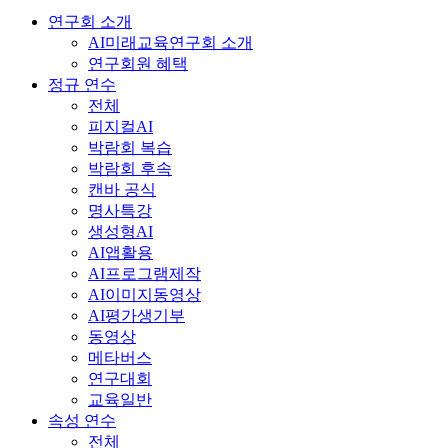
연구회 소개
AI미래교육연구회 소개
연구회원 혜택
정규 연수
전체
피지컬AI
박람회 복습
박람회 후속
캔바 공식
명사특강
생성형AI
AI앱활용
AI프로그램제작
AI이미지동영상
AI평가생기부
동영상
메타버스
연구대회
교육일반
속성 연수
전체