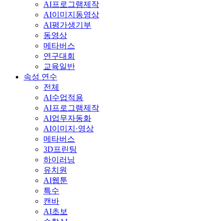
AI프로그램제작
AI이미지동영상
AI평가생기부
동영상
메타버스
연구대회
교육일반
속성 연수
전체
AI수업적용
AI프로그램제작
AI업무자동화
AI이미지·영상
메타버스
3D프린팅
하이러닝
유치원
AI웹툰
특수
캔바
AI초보