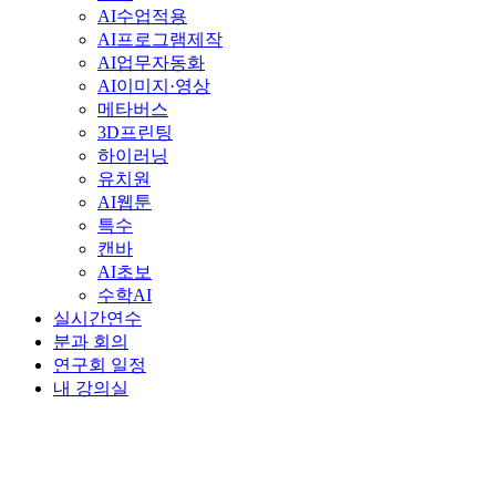
AI수업적용
AI프로그램제작
AI업무자동화
AI이미지·영상
메타버스
3D프린팅
하이러닝
유치원
AI웹툰
특수
캔바
AI초보
수학AI
실시간연수
분과 회의
연구회 일정
내 강의실