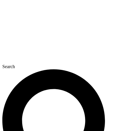
콘
텐
츠
로
건
너
뛰
기
Search