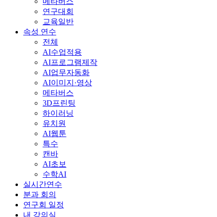
메타버스
연구대회
교육일반
속성 연수
전체
AI수업적용
AI프로그램제작
AI업무자동화
AI이미지·영상
메타버스
3D프린팅
하이러닝
유치원
AI웹툰
특수
캔바
AI초보
수학AI
실시간연수
분과 회의
연구회 일정
내 강의실