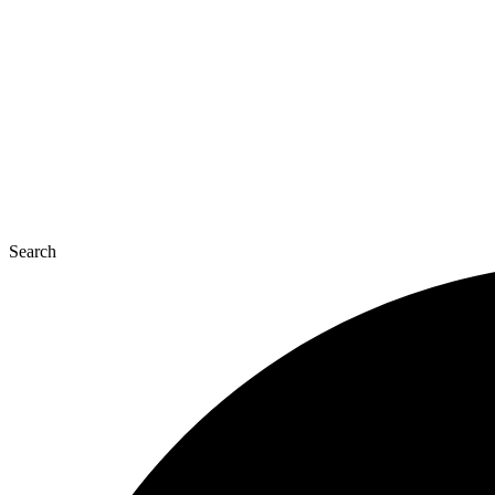
콘
텐
츠
로
건
너
뛰
기
Search