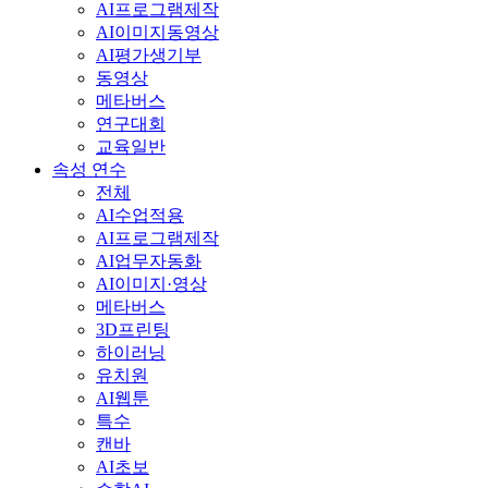
AI프로그램제작
AI이미지동영상
AI평가생기부
동영상
메타버스
연구대회
교육일반
속성 연수
전체
AI수업적용
AI프로그램제작
AI업무자동화
AI이미지·영상
메타버스
3D프린팅
하이러닝
유치원
AI웹툰
특수
캔바
AI초보