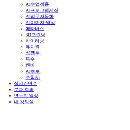
AI수업적용
AI프로그램제작
AI업무자동화
AI이미지·영상
메타버스
3D프린팅
하이러닝
유치원
AI웹툰
특수
캔바
AI초보
수학AI
실시간연수
분과 회의
연구회 일정
내 강의실