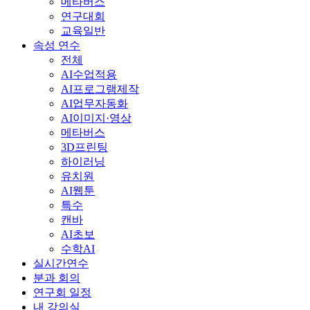
메타버스
연구대회
교육일반
속성 연수
전체
AI수업적용
AI프로그램제작
AI업무자동화
AI이미지·영상
메타버스
3D프린팅
하이러닝
유치원
AI웹툰
특수
캔바
AI초보
수학AI
실시간연수
분과 회의
연구회 일정
내 강의실