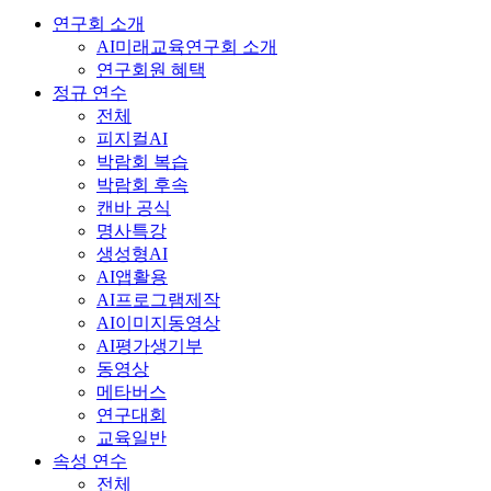
연구회 소개
AI미래교육연구회 소개
연구회원 혜택
정규 연수
전체
피지컬AI
박람회 복습
박람회 후속
캔바 공식
명사특강
생성형AI
AI앱활용
AI프로그램제작
AI이미지동영상
AI평가생기부
동영상
메타버스
연구대회
교육일반
속성 연수
전체