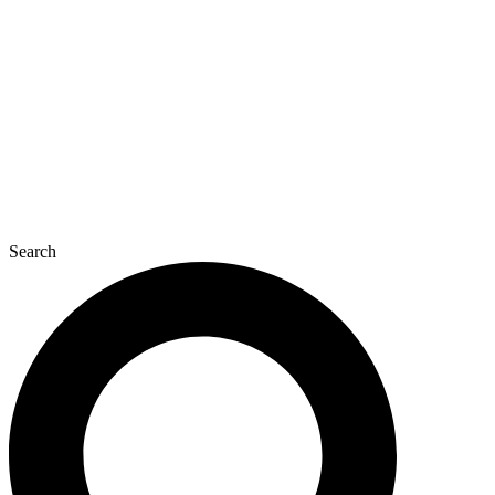
콘
텐
츠
로
건
너
뛰
기
Search