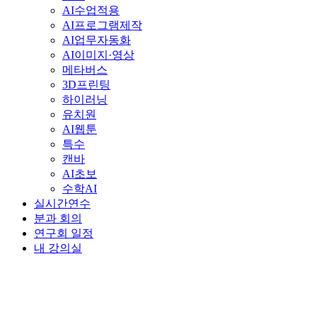
AI수업적용
AI프로그램제작
AI업무자동화
AI이미지·영상
메타버스
3D프린팅
하이러닝
유치원
AI웹툰
특수
캔바
AI초보
수학AI
실시간연수
분과 회의
연구회 일정
내 강의실