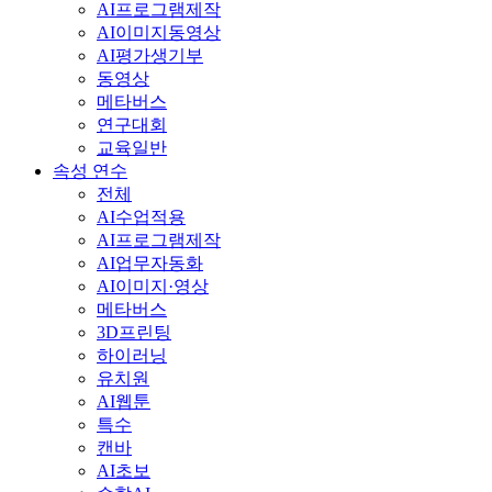
AI프로그램제작
AI이미지동영상
AI평가생기부
동영상
메타버스
연구대회
교육일반
속성 연수
전체
AI수업적용
AI프로그램제작
AI업무자동화
AI이미지·영상
메타버스
3D프린팅
하이러닝
유치원
AI웹툰
특수
캔바
AI초보