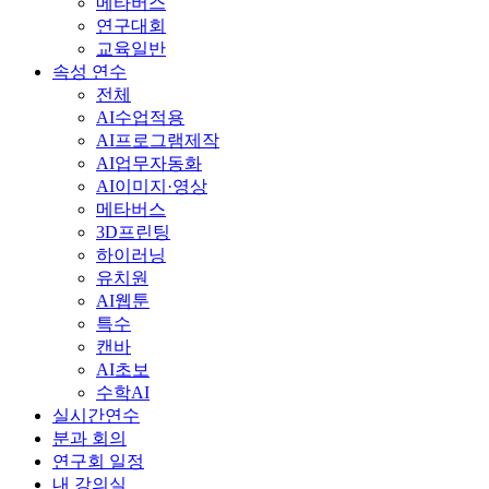
메타버스
연구대회
교육일반
속성 연수
전체
AI수업적용
AI프로그램제작
AI업무자동화
AI이미지·영상
메타버스
3D프린팅
하이러닝
유치원
AI웹툰
특수
캔바
AI초보
수학AI
실시간연수
분과 회의
연구회 일정
내 강의실