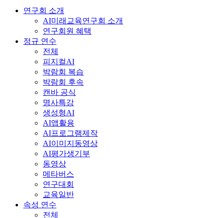
연구회 소개
AI미래교육연구회 소개
연구회원 혜택
정규 연수
전체
피지컬AI
박람회 복습
박람회 후속
캔바 공식
명사특강
생성형AI
AI앱활용
AI프로그램제작
AI이미지동영상
AI평가생기부
동영상
메타버스
연구대회
교육일반
속성 연수
전체