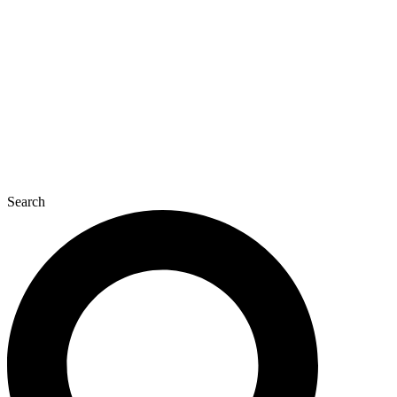
콘
텐
츠
로
건
너
뛰
기
Search